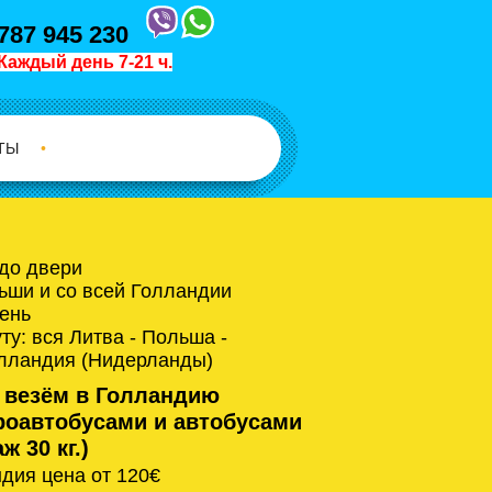
787 945 230
Каждый день 7-21 ч.
ТЫ
•
 до двери
ьши и со всей Голландии
ень
у: вся Литва - Польша -
олландия (Нидерланды)
 везём в Голландию
оавтобусами и автобусами
ж 30 кг.)
дия цена от 120€