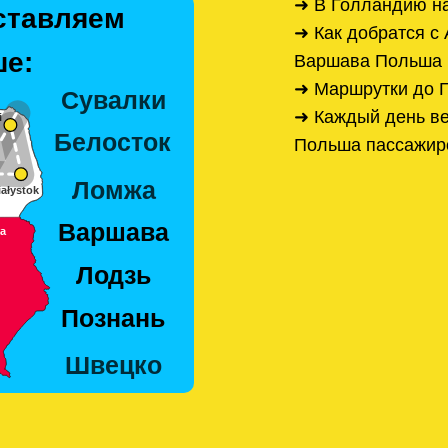
➜ В Голландию на
ставляем
➜ Как добратся с
е:
Варшава Польша
➜ Маршрутки до 
➜ Каждый день ве
Польша пассажир