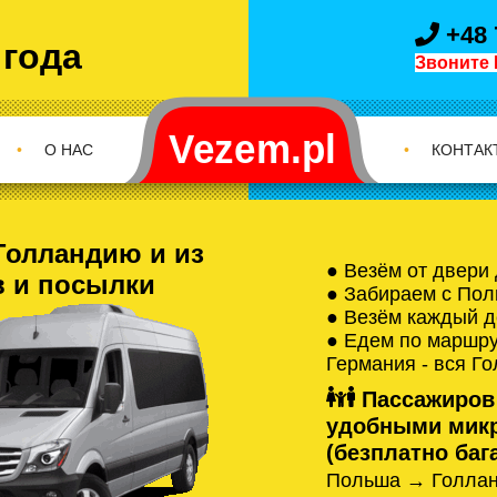
+48 
 года
Звоните 
•
О НАС
•
КОНТАК
Голландию и из
● Везём от двери
в и посылки
● Забираем с Пол
● Везём каждый д
● Едем по маршрут
Германия - вся Г
Пассажиров
удобными микр
(безплатно бага
Польша → Голлан