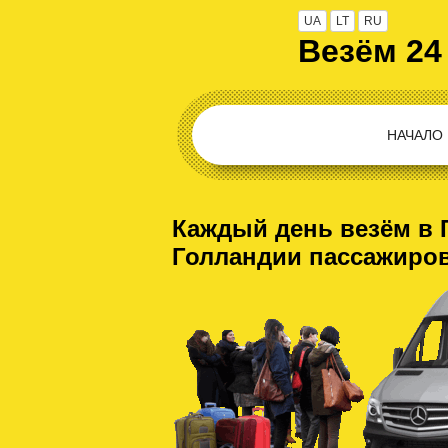
UA
LT
RU
Везём 24
НАЧАЛО
Каждый день везём в 
Голландии пассажиро