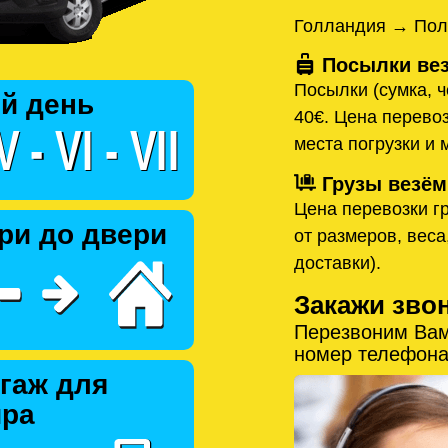
Голландия → Пол
Посылки вез
Посылки (сумка, ч
й день
40€. Цена перевоз
места погрузки и 
Грузы везём
Цена перевозки гр
ри до двери
от размеров, веса
доставки).
Закажи зво
Перезвоним Вам
номер телефона
гаж для
ира