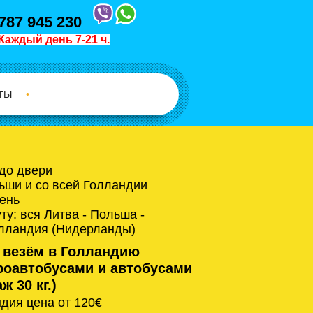
787 945 230
Каждый день 7-21 ч.
ТЫ
•
 до двери
ьши и со всей Голландии
ень
у: вся Литва - Польша -
олландия (Нидерланды)
 везём в Голландию
оавтобусами и автобусами
ж 30 кг.)
дия цена от 120€