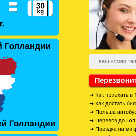
г.
й Голландии
Перезвони
➜ Как приехать в
➜ Как достать би
➜ Польша автобус
➜ Перевоз до Го
ей Голландии
➜ Поездка на ми