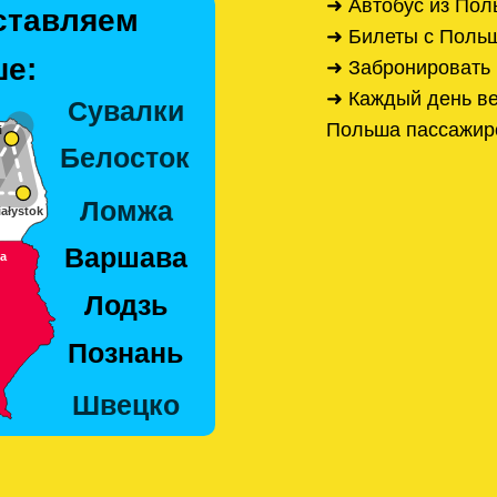
➜ Автобус из По
ставляем
➜ Билеты с Поль
е:
➜ Забронировать 
➜ Каждый день ве
Польша пассажир