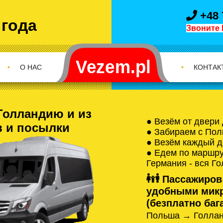
+48 
 года
Звоните 
•
О НАС
•
КОНТАК
Голландию и из
● Везём от двери
в и посылки
● Забираем с Пол
● Везём каждый д
● Едем по маршрут
Германия - вся Г
Пассажиров
удобными микр
(безплатно бага
Польша → Голлан