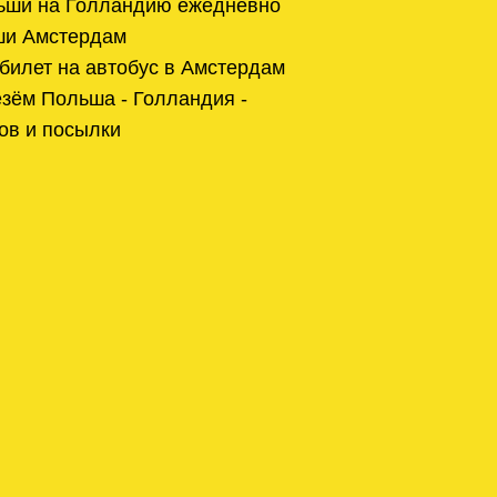
льши на Голландию ежедневно
ши Амстердам
билет на автобус в Амстердам
зём Польша - Голландия -
ов и посылки