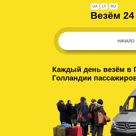
UA
LT
RU
Везём 24
НАЧАЛО
Каждый день везём в 
Голландии пассажиро