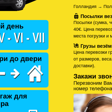
Голландия → Пол
Посылки вез
Посылки (сумка, ч
й день
40€. Цена перевоз
места погрузки и 
Грузы везём
Цена перевозки гр
ри до двери
от размеров, веса
доставки).
Закажи зво
Перезвоним Вам
номер телефона
гаж для
ира