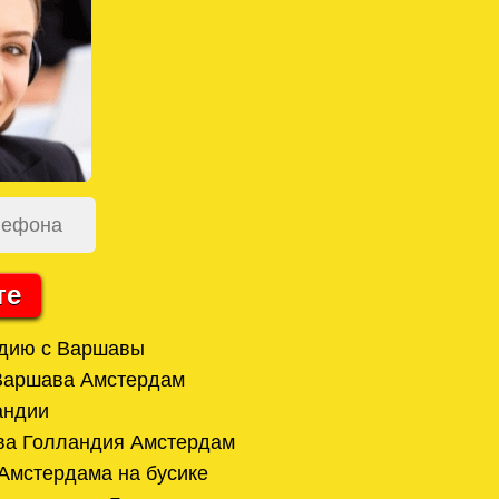
те
ндию с Варшавы
 Варшава Амстердам
андии
ва Голландия Амстердам
 Амстердама на бусике