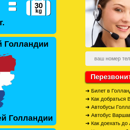
г.
й Голландии
Перезвони
➜ Билет в Голла
➜ Как добраться
➜ Автобусы Голл
➜ Автобус Варша
ей Голландии
➜ Как доехать до