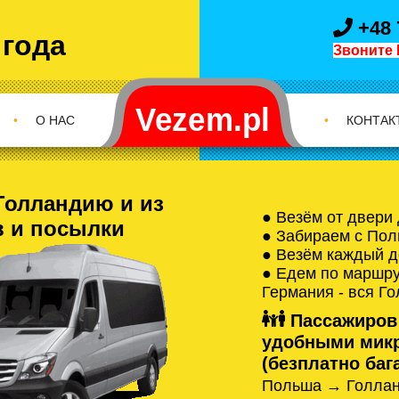
+48 
 года
Звоните 
•
О НАС
•
КОНТАК
Голландию и из
● Везём от двери
в и посылки
● Забираем с Пол
● Везём каждый д
● Едем по маршрут
Германия - вся Г
Пассажиров
удобными микр
(безплатно бага
Польша → Голлан