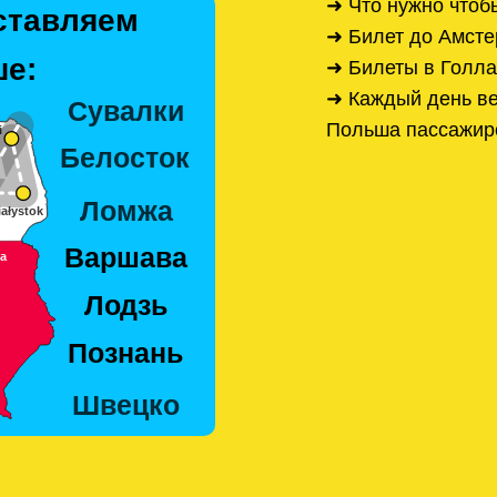
➜ Что нужно чтоб
ставляем
➜ Билет до Амст
е:
➜ Билеты в Голла
➜ Каждый день ве
Польша пассажир