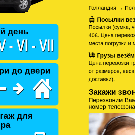
Голландия → Пол
Посылки вез
Посылки (сумка, ч
й день
40€. Цена перевоз
места погрузки и 
Грузы везём
Цена перевозки гр
ри до двери
от размеров, веса
доставки).
Закажи зво
Перезвоним Вам
номер телефона
гаж для
ира