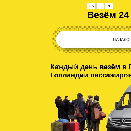
UA
LT
RU
Везём 24
НАЧАЛО
Каждый день везём в 
Голландии пассажиро