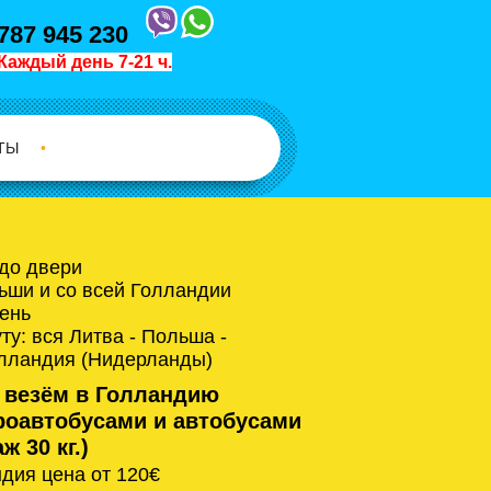
787 945 230
Каждый день 7-21 ч.
ТЫ
•
 до двери
ьши и со всей Голландии
ень
у: вся Литва - Польша -
олландия (Нидерланды)
 везём в Голландию
оавтобусами и автобусами
ж 30 кг.)
дия цена от 120€