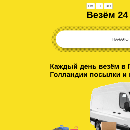
UA
LT
RU
Везём 24
НАЧАЛО
Каждый день везём в 
Голландии посылки и