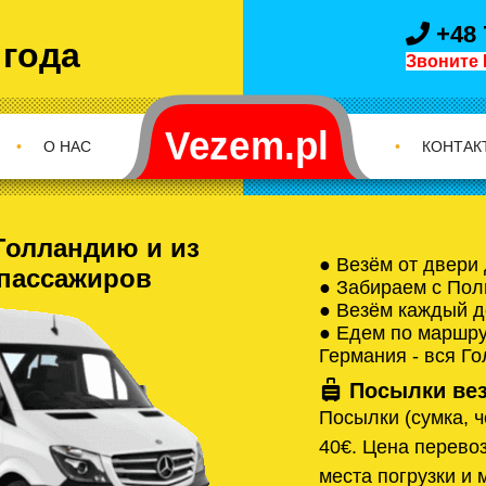
+48 
 года
Звоните 
•
О НАС
•
КОНТАК
Голландию и из
● Везём от двери
 пассажиров
● Забираем с Пол
● Везём каждый д
● Едем по маршрут
Германия - вся Г
Посылки вез
Посылки (сумка, ч
40€. Цена перевоз
места погрузки и 