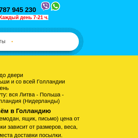
787 945 230
Каждый день 7-21 ч.
ТЫ
•
 до двери
ьши и со всей Голландии
ень
у: вся Литва - Польша -
олландия (Нидерланды)
ём в Голландию
емодан, ящик, письмо) цена от
ки зависит от размеров, веса,
места доставки посылки.