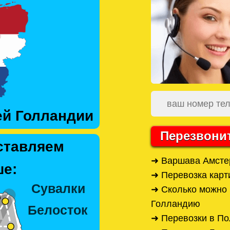
ей Голландии
Перезвони
ставляем
➜ Варшава Амсте
е:
➜ Перевозка карт
➜ Сколько можно 
Голландию
➜ Перевозки в По