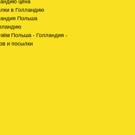
ландию цена
ылки в Голландию
ландия Польша
олландию
зём Польша - Голландия -
ов и посылки