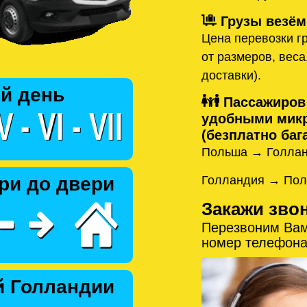
Грузы везём
Цена перевозки гр
от размеров, веса
доставки).
й день
Пассажиров
удобными микр
(безплатно бага
Польша → Голлан
Голландия → Пол
ри до двери
Закажи зво
Перезвоним Вам
номер телефона
й Голландии