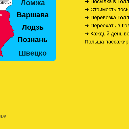
➜ Посылка в Гол
➜ Стоимость пос
➜ Перевозка Гол
➜ Переехать в Г
➜ Каждый день ве
Польша пассажир
тра