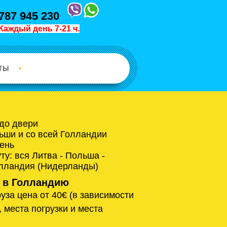
787 945 230
Каждый день 7-21 ч.
ТЫ
•
 до двери
ьши и со всей Голландии
ень
у: вся Литва - Польша -
олландия (Нидерланды)
 в Голландию
уза цена от 40€ (в зависимости
, места погрузки и места