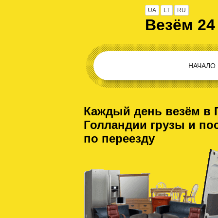
UA
LT
RU
Везём 24
НАЧАЛО
Каждый день везём в 
Голландии грузы и по
по переезду