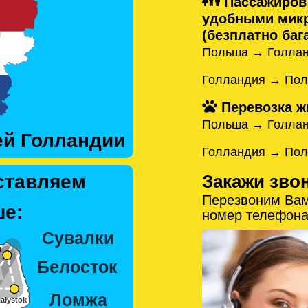
Пассажиров
удобными микр
(безплатно бага
Польша → Голлан
Голландия → Пол
Перевозка ж
Польша → Голла
ей Голландии
Голландия → По
Закажи зво
ставляем
Перезвоним Вам
е:
номер телефона