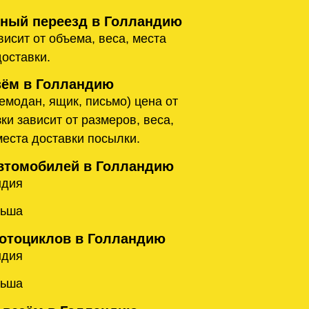
ый переезд в Голландию
исит от объема, веса, места
доставки.
ём в Голландию
емодан, ящик, письмо) цена от
ки зависит от размеров, веса,
места доставки посылки.
втомобилей в Голландию
ндия
льша
отоциклов в Голландию
ндия
льша