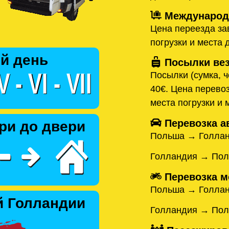
Международн
Цена переезда зав
погрузки и места 
й день
Посылки вез
Посылки (сумка, ч
40€. Цена перевоз
места погрузки и 
Перевозка а
ри до двери
Польша → Голла
Голландия → По
Перевозка м
Польша → Голла
й Голландии
Голландия → По