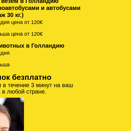
 везём в Голландию
оавтобусами и автобусами
ж 30 кг.)
дия цена от 120€
ьша цена от 120€
ивотных в Голландию
ндия
льша
нок безплатно
 в течение 3 минут на ваш
 в любой стране.