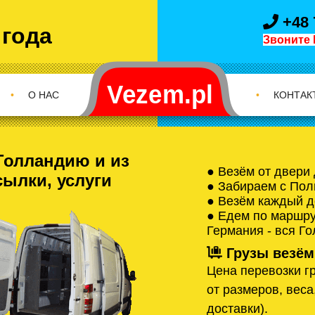
+48 
 года
Звоните 
•
О НАС
•
КОНТАК
Голландию и из
● Везём от двери
сылки, услуги
● Забираем с Пол
● Везём каждый д
● Едем по маршрут
Германия - вся Г
Грузы везём
Цена перевозки гр
от размеров, веса
доставки).