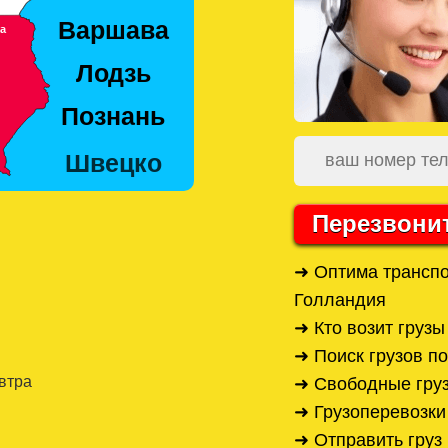
Перезвони
➜ Оптима трансп
Голландия
➜ Кто возит груз
➜ Поиск грузов п
автра
➜ Свободные гру
➜ Грузоперевозки
➜ Отправить груз