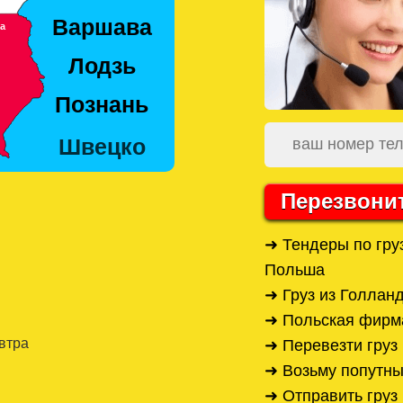
Перезвони
➜ Тендеры по гру
Польша
➜ Груз из Голлан
➜ Польская фирма
автра
➜ Перевезти груз
➜ Возьму попутны
➜ Отправить груз