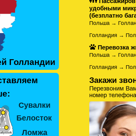
Пассажиров
удобными микр
(безплатно бага
Польша → Голлан
Голландия → Пол
Перевозка ж
Польша → Голла
ей Голландии
Голландия → По
Закажи зво
ставляем
Перезвоним Вам
е:
номер телефона