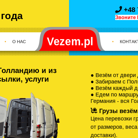
+48 
 года
Звоните 
•
О НАС
•
КОНТАК
Голландию и из
● Везём от двери
сылки, услуги
● Забираем с Пол
● Везём каждый д
● Едем по маршрут
Германия - вся Г
Грузы везём
Цена перевозки гр
от размеров, веса
доставки).