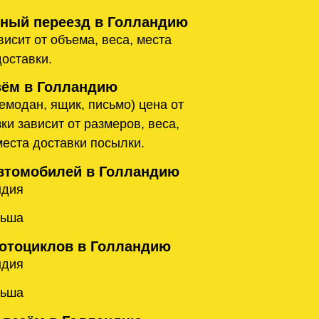
ый переезд в Голландию
исит от объема, веса, места
доставки.
ём в Голландию
емодан, ящик, письмо) цена от
ки зависит от размеров, веса,
места доставки посылки.
втомобилей в Голландию
ндия
льша
отоциклов в Голландию
ндия
льша