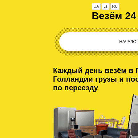
UA
LT
RU
Везём 24
НАЧАЛО
Каждый день везём в 
Голландии грузы и по
по переезду