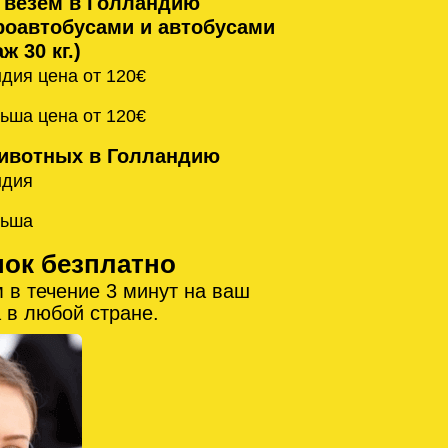
 везём в Голландию
оавтобусами и автобусами
ж 30 кг.)
дия цена от 120€
ьша цена от 120€
ивотных в Голландию
ндия
льша
нок безплатно
 в течение 3 минут на ваш
 в любой стране.