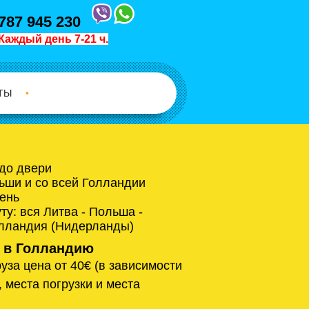
787 945 230
Каждый день 7-21 ч.
ТЫ
•
 до двери
ьши и со всей Голландии
ень
у: вся Литва - Польша -
олландия (Нидерланды)
 в Голландию
уза цена от 40€ (в зависимости
, места погрузки и места