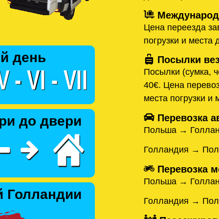
Международн
Цена переезда зав
погрузки и места 
й день
Посылки вез
Посылки (сумка, ч
40€. Цена перевоз
места погрузки и 
Перевозка а
ри до двери
Польша → Голла
Голландия → По
Перевозка м
Польша → Голла
й Голландии
Голландия → По