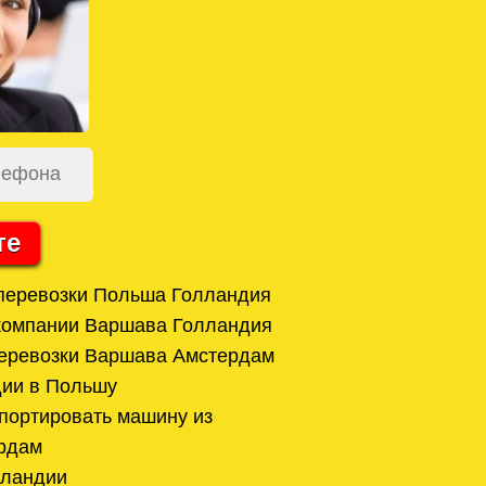
те
перевозки Польша Голландия
 компании Варшава Голландия
перевозки Варшава Амстердам
дии в Польшу
спортировать машину из
рдам
лландии