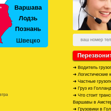
Перезвони
➜ Водитель грузо
➜ Логистические
➜ Частные грузо
➜ Груз из Голлан
автра
➜ Что стоит тран
Варшавы в Амсте
➜ Грузовики в Го