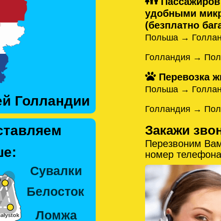
Пассажиров
удобными микр
(безплатно бага
Польша → Голлан
Голландия → Пол
Перевозка ж
Польша → Голла
ей Голландии
Голландия → По
Закажи зво
ставляем
Перезвоним Вам
е:
номер телефона