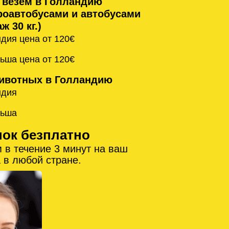
 везём в Голландию
оавтобусами и автобусами
ж 30 кг.)
дия цена от 120€
ьша цена от 120€
ивотных в Голландию
ндия
льша
нок безплатно
 в течение 3 минут на ваш
 в любой стране.