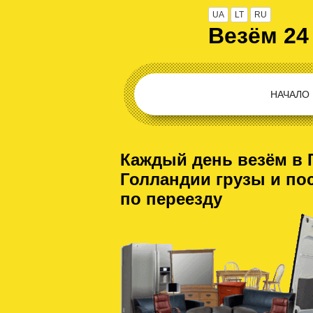
UA
LT
RU
Везём 24
НАЧАЛО
Каждый день везём в 
Голландии грузы и по
по переезду