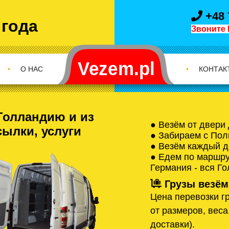
+48 
 года
Звоните 
•
О НАС
•
КОНТАК
Голландию и из
● Везём от двери
сылки, услуги
● Забираем с Пол
● Везём каждый д
● Едем по маршрут
Германия - вся Г
Грузы везём
Цена перевозки гр
от размеров, веса
доставки).