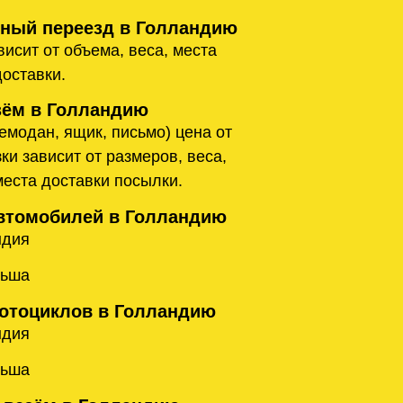
ый переезд в Голландию
исит от объема, веса, места
доставки.
ём в Голландию
емодан, ящик, письмо) цена от
ки зависит от размеров, веса,
места доставки посылки.
втомобилей в Голландию
ндия
льша
отоциклов в Голландию
ндия
льша