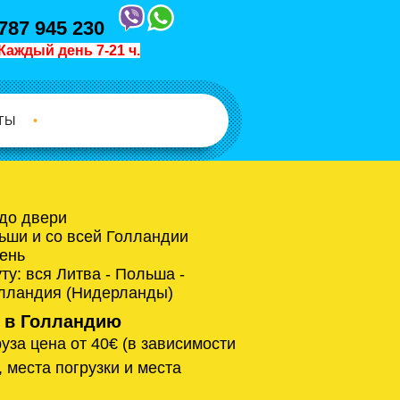
787 945 230
Каждый день 7-21 ч.
ТЫ
•
 до двери
ьши и со всей Голландии
ень
у: вся Литва - Польша -
олландия (Нидерланды)
 в Голландию
уза цена от 40€ (в зависимости
, места погрузки и места