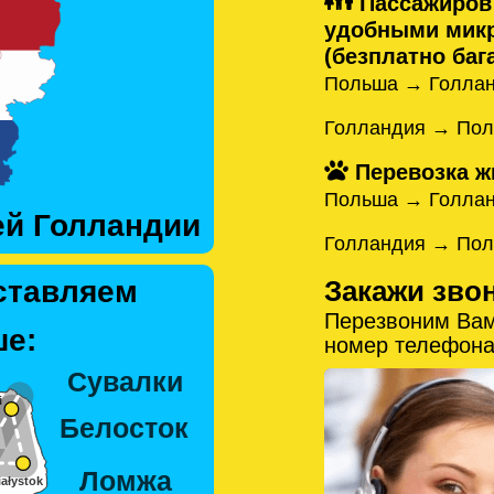
Пассажиров
удобными микр
(безплатно бага
Польша → Голлан
Голландия → Пол
Перевозка ж
Польша → Голла
ей Голландии
Голландия → По
Закажи зво
ставляем
Перезвоним Вам
е:
номер телефона