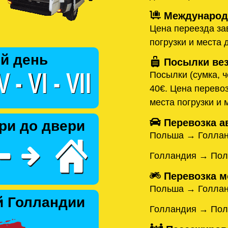
Международн
Цена переезда зав
погрузки и места 
й день
Посылки вез
Посылки (сумка, ч
40€. Цена перевоз
места погрузки и 
Перевозка а
ри до двери
Польша → Голла
Голландия → По
Перевозка м
Польша → Голла
й Голландии
Голландия → По