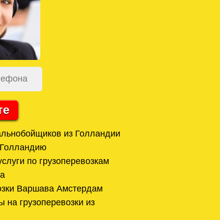
те
альнобойщиков из Голландии
 Голландию
услуги по грузоперевозкам
а
озки Варшава Амстердам
ы на грузоперевозки из