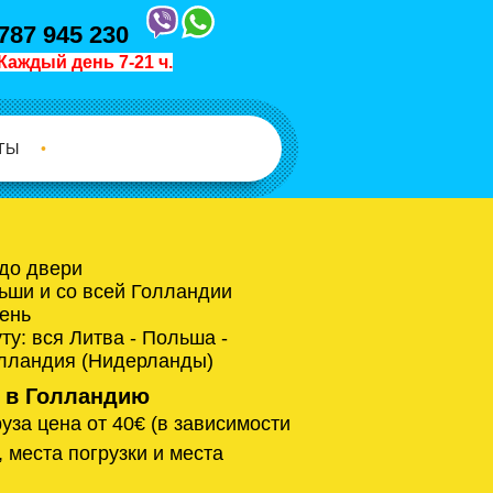
787 945 230
Каждый день 7-21 ч.
ТЫ
•
 до двери
ьши и со всей Голландии
ень
у: вся Литва - Польша -
олландия (Нидерланды)
 в Голландию
уза цена от 40€ (в зависимости
, места погрузки и места