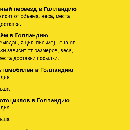
ый переезд в Голландию
исит от объема, веса, места
доставки.
ём в Голландию
емодан, ящик, письмо) цена от
ки зависит от размеров, веса,
места доставки посылки.
втомобилей в Голландию
ндия
льша
отоциклов в Голландию
ндия
льша