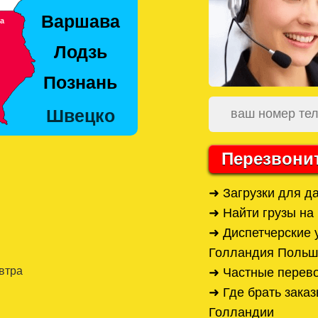
Перезвони
➜ Загрузки для д
➜ Найти грузы на
➜ Диспетчерские 
Голландия Польш
автра
➜ Частные перев
➜ Где брать заказ
Голландии