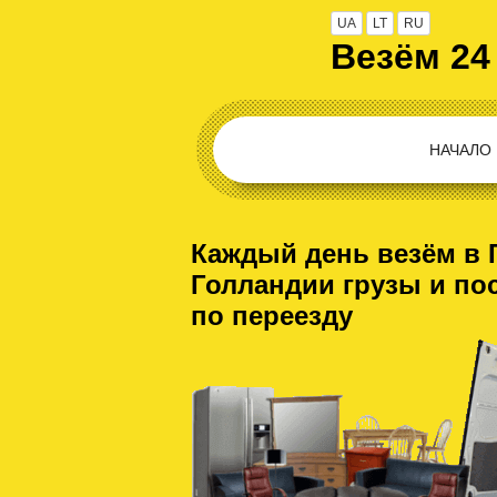
UA
LT
RU
Везём 24
НАЧАЛО
Каждый день везём в 
Голландии грузы и по
по переезду