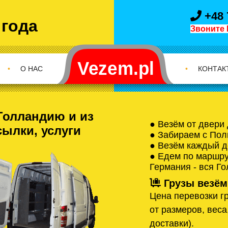
+48 
 года
Звоните 
•
О НАС
•
КОНТАК
Голландию и из
● Везём от двери
сылки, услуги
● Забираем с Пол
● Везём каждый д
● Едем по маршрут
Германия - вся Г
Грузы везём
Цена перевозки гр
от размеров, веса
доставки).