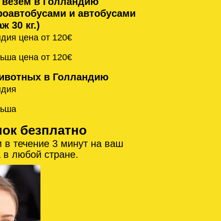
 везём в Голландию
оавтобусами и автобусами
ж 30 кг.)
дия цена от 120€
ьша цена от 120€
ивотных в Голландию
ндия
льша
нок безплатно
 в течение 3 минут на ваш
 в любой стране.