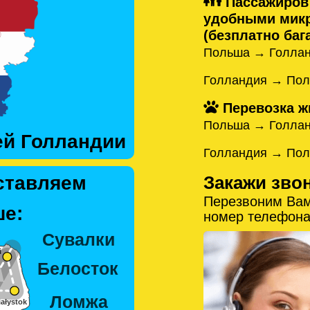
Пассажиров
удобными микр
(безплатно бага
Польша → Голлан
Голландия → Пол
Перевозка ж
Польша → Голла
ей Голландии
Голландия → По
Закажи зво
ставляем
Перезвоним Вам
е:
номер телефона