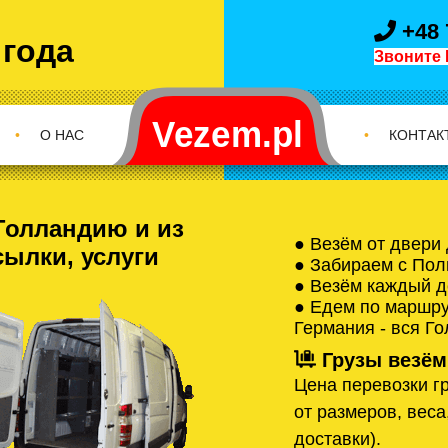
+48 
 года
Звоните 
•
О НАС
•
КОНТАК
Голландию и из
● Везём от двери
сылки, услуги
● Забираем с Пол
● Везём каждый д
● Едем по маршрут
Германия - вся Г
Грузы везём
Цена перевозки гр
от размеров, веса
доставки).