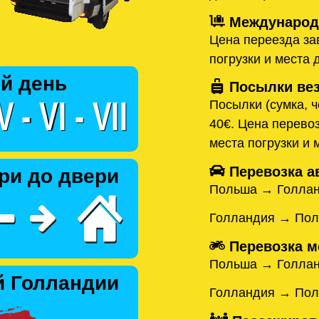
Международн
Цена переезда зав
погрузки и места 
й день
Посылки вез
Посылки (сумка, ч
40€. Цена перевоз
места погрузки и 
Перевозка а
ри до двери
Польша → Голла
Голландия → По
Перевозка м
Польша → Голла
й Голландии
Голландия → По