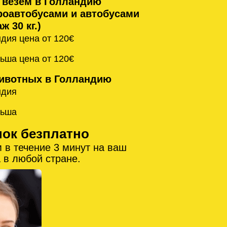
 везём в Голландию
оавтобусами и автобусами
ж 30 кг.)
дия цена от 120€
ьша цена от 120€
ивотных в Голландию
ндия
льша
нок безплатно
 в течение 3 минут на ваш
 в любой стране.