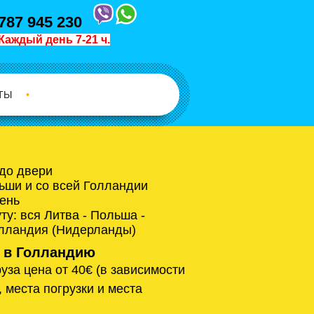
787 945 230
Каждый день 7-21 ч.
ТЫ
•
 до двери
ьши и со всей Голландии
ень
у: вся Литва - Польша -
олландия (Нидерланды)
 в Голландию
уза цена от 40€ (в зависимости
, места погрузки и места