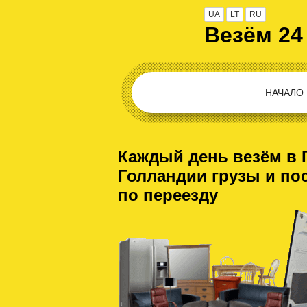
UA
LT
RU
Везём 24
НАЧАЛО
Каждый день везём в 
Голландии грузы и по
по переезду