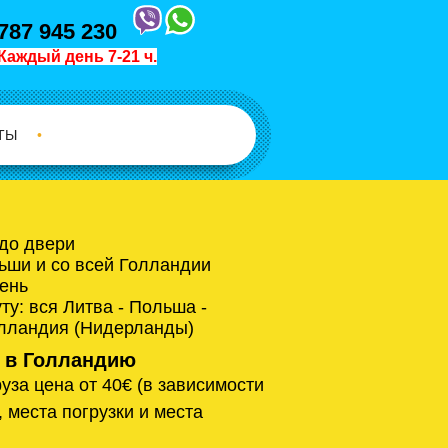
787 945 230
Каждый день 7-21 ч.
ТЫ
•
 до двери
ьши и со всей Голландии
ень
у: вся Литва - Польша -
олландия (Нидерланды)
 в Голландию
уза цена от 40€ (в зависимости
, места погрузки и места