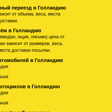
ый переезд в Голландию
исит от объема, веса, места
доставки.
ём в Голландию
емодан, ящик, письмо) цена от
ки зависит от размеров, веса,
места доставки посылки.
втомобилей в Голландию
ндия
льша
отоциклов в Голландию
ндия
льша