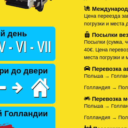
Международн
Цена переезда зав
погрузки и места 
й день
Посылки вез
Посылки (сумка, ч
40€. Цена перевоз
места погрузки и 
Перевозка а
ри до двери
Польша → Голла
Голландия → По
Перевозка м
Польша → Голла
й Голландии
Голландия → По