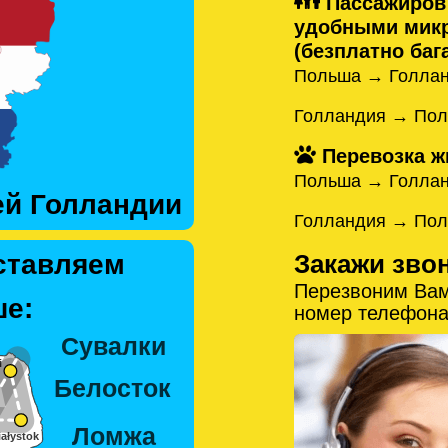
Пассажиров
удобными микр
(безплатно бага
Польша → Голлан
Голландия → Пол
Перевозка ж
Польша → Голла
ей Голландии
Голландия → По
Закажи зво
ставляем
Перезвоним Вам
е:
номер телефона