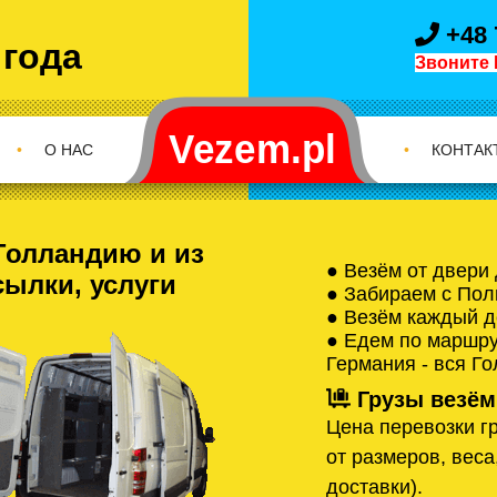
+48 
 года
Звоните 
•
О НАС
•
КОНТАК
Голландию и из
● Везём от двери
сылки, услуги
● Забираем с Пол
● Везём каждый д
● Едем по маршрут
Германия - вся Г
Грузы везём
Цена перевозки гр
от размеров, веса
доставки).