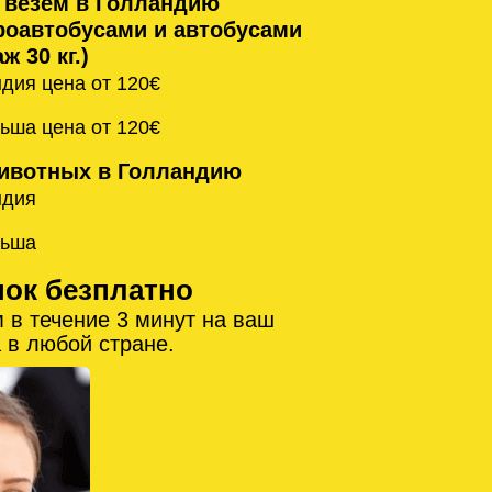
 везём в Голландию
оавтобусами и автобусами
ж 30 кг.)
дия цена от 120€
ьша цена от 120€
ивотных в Голландию
ндия
льша
нок безплатно
 в течение 3 минут на ваш
 в любой стране.