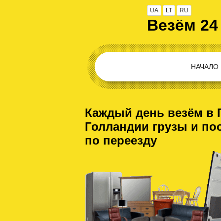
UA
LT
RU
Везём 24
НАЧАЛО
Каждый день везём в 
Голландии грузы и по
по переезду