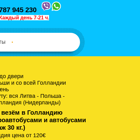
787 945 230
Каждый день 7-21 ч.
ТЫ
•
 до двери
ьши и со всей Голландии
ень
у: вся Литва - Польша -
олландия (Нидерланды)
 везём в Голландию
оавтобусами и автобусами
ж 30 кг.)
дия цена от 120€