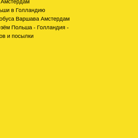
 Амстердам
льши в Голландию
тобуса Варшава Амстердам
зём Польша - Голландия -
ов и посылки