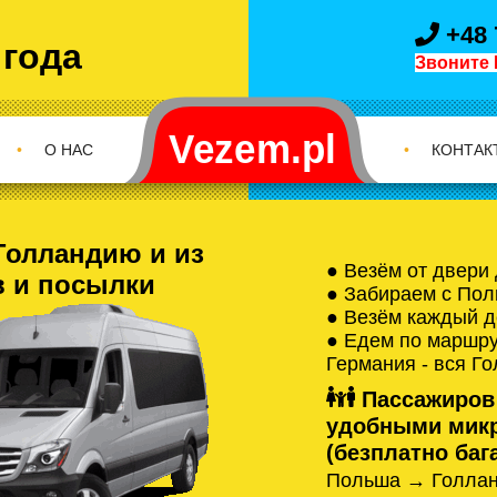
+48 
 года
Звоните 
•
О НАС
•
КОНТАК
Голландию и из
● Везём от двери
в и посылки
● Забираем с Пол
● Везём каждый д
● Едем по маршрут
Германия - вся Г
Пассажиров
удобными микр
(безплатно бага
Польша → Голлан