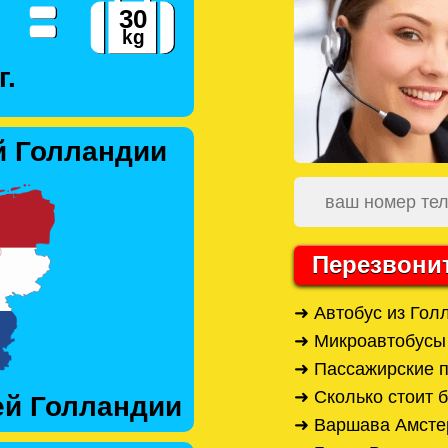
г.
й Голландии
Перезвони
➜ Автобус из Гол
➜ Микроавтобусы
➜ Пассажирские 
➜ Сколько стоит 
ей Голландии
➜ Варшава Амстер