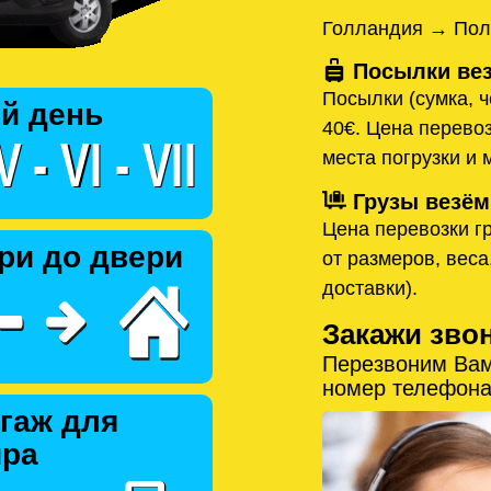
Голландия → Пол
Посылки вез
Посылки (сумка, ч
й день
40€. Цена перевоз
места погрузки и 
Грузы везём
Цена перевозки гр
ри до двери
от размеров, веса
доставки).
Закажи зво
Перезвоним Вам
номер телефона
гаж для
ира