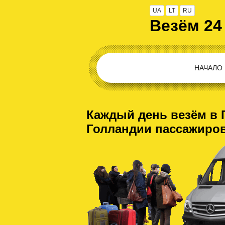
UA
LT
RU
Везём 24
НАЧАЛО
Каждый день везём в 
Голландии пассажиро