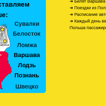
➜ Билет Варшава
ставляем
➜ Поездки из По
е:
➜ Расписание ав
➜ Каждый день ве
Польша пассажир