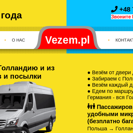
+48 
 года
Звоните 
•
О НАС
•
КОНТАК
Голландию и из
● Везём от двери
в и посылки
● Забираем с Пол
● Везём каждый д
● Едем по маршрут
Германия - вся Г
Пассажиров
удобными микр
(безплатно бага
Польша → Голлан