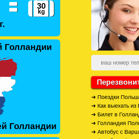
г.
й Голландии
Перезвони
➜ Поездки Польш
➜ Как выехать из
➜ Билет в Голлан
➜ Голландия Пол
ей Голландии
➜ Автобус с Вар