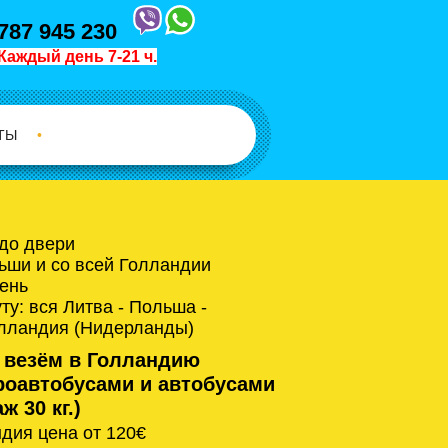
787 945 230
Каждый день 7-21 ч.
ТЫ
•
 до двери
ьши и со всей Голландии
ень
у: вся Литва - Польша -
олландия (Нидерланды)
 везём в Голландию
оавтобусами и автобусами
ж 30 кг.)
дия цена от 120€