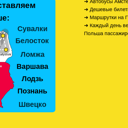
➜ Автобусы Амст
ставляем
➜ Дешевые билет
е:
➜ Маршрутки на 
➜ Каждый день ве
Польша пассажир