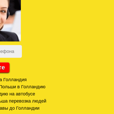
те
а Голландия
 Польши в Голландию
дию на автобусе
ьша перевозка людей
шавы до Голландии