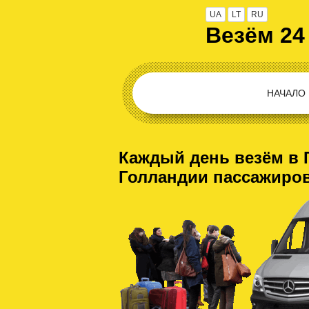
UA
LT
RU
Везём 24
НАЧАЛО
Каждый день везём в 
Голландии пассажиро