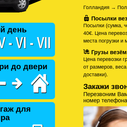
Голландия → Пол
Посылки вез
Посылки (сумка, ч
й день
40€. Цена перевоз
места погрузки и 
Грузы везём
Цена перевозки гр
ри до двери
от размеров, веса
доставки).
Закажи зво
Перезвоним Вам
номер телефона
гаж для
ира