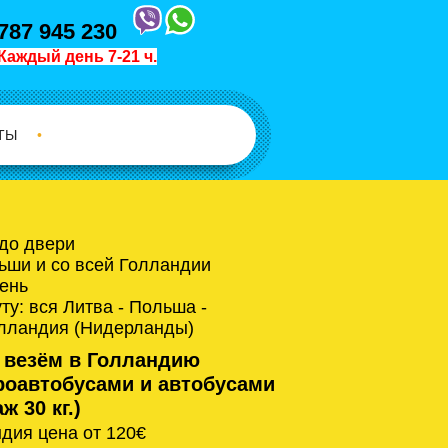
787 945 230
Каждый день 7-21 ч.
ТЫ
•
 до двери
ьши и со всей Голландии
ень
у: вся Литва - Польша -
олландия (Нидерланды)
 везём в Голландию
оавтобусами и автобусами
ж 30 кг.)
дия цена от 120€