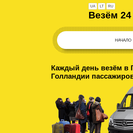
UA
LT
RU
Везём 24
НАЧАЛО
Каждый день везём в 
Голландии пассажиро