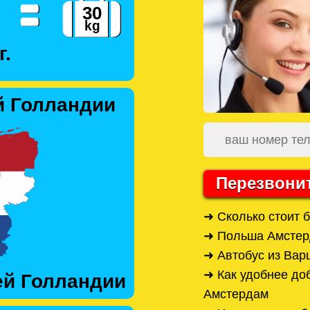
г.
й Голландии
Перезвони
➜ Сколько стоит 
➜ Польша Амстер
➜ Автобус из Ва
➜ Как удобнее до
ей Голландии
Амстердам