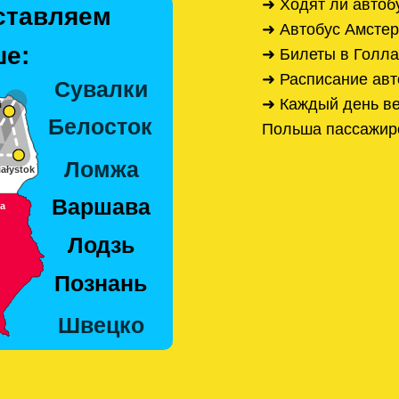
➜ Ходят ли автоб
ставляем
➜ Автобус Амсте
е:
➜ Билеты в Голл
➜ Расписание ав
➜ Каждый день ве
Польша пассажир