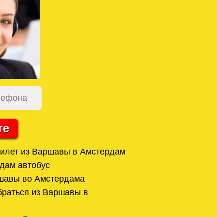
те
билет из Варшавы в Амстердам
дам автобус
ршавы во Амстердама
браться из Варшавы в