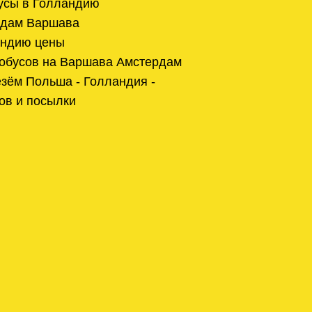
усы в Голландию
рдам Варшава
андию цены
тобусов на Варшава Амстердам
зём Польша - Голландия -
ов и посылки