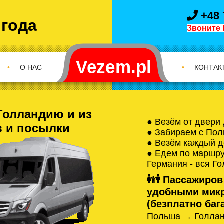
+48 
 года
Звоните 
•
О НАС
•
КОНТАК
Голландию и из
● Везём от двери
в и посылки
● Забираем с Пол
● Везём каждый д
● Едем по маршрут
Германия - вся Г
Пассажиров
удобными микр
(безплатно бага
Польша → Голлан