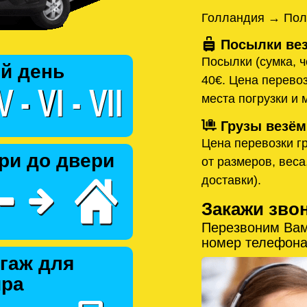
Голландия → Пол
Посылки вез
Посылки (сумка, ч
й день
40€. Цена перевоз
места погрузки и 
Грузы везём
Цена перевозки гр
ри до двери
от размеров, веса
доставки).
Закажи зво
Перезвоним Вам
номер телефона
гаж для
ира