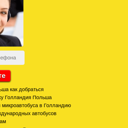
те
ша как добраться
ку Голландия Польша
я микроавтобуса в Голландию
ждународных автобусов
дам