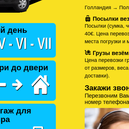
Голландия → Пол
Посылки вез
Посылки (сумка, ч
й день
40€. Цена перевоз
места погрузки и 
Грузы везём
Цена перевозки гр
ри до двери
от размеров, веса
доставки).
Закажи зво
Перезвоним Вам
номер телефона
гаж для
ира