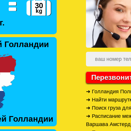
г.
й Голландии
Перезвони
➜ Голландия Поль
➜ Найти маршрут
➜ Поиск груза дл
➜ Расписание ме
ей Голландии
Варшава Амстер