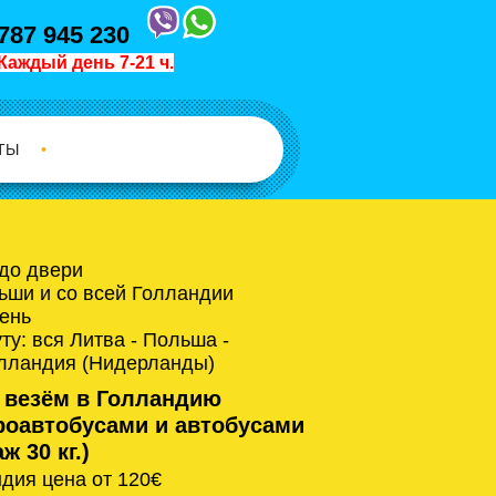
787 945 230
Каждый день 7-21 ч.
ТЫ
•
 до двери
ьши и со всей Голландии
ень
у: вся Литва - Польша -
олландия (Нидерланды)
 везём в Голландию
оавтобусами и автобусами
ж 30 кг.)
дия цена от 120€