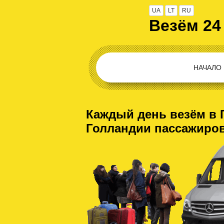
UA
LT
RU
Везём 24
НАЧАЛО
Каждый день везём в 
Голландии пассажиро