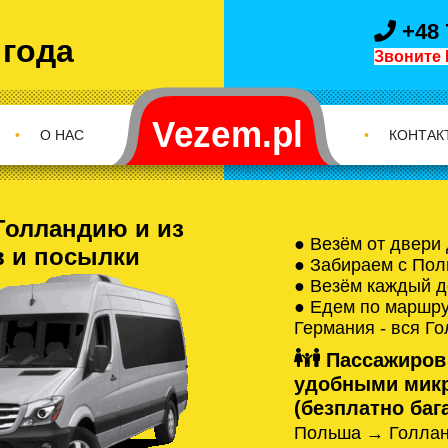
+48 
 года
Звоните 
•
О НАС
•
КОНТАК
Голландию и из
● Везём от двери
в и посылки
● Забираем с Пол
● Везём каждый д
● Едем по маршрут
Германия - вся Г
Пассажиров
удобными микр
(безплатно бага
Польша → Голлан