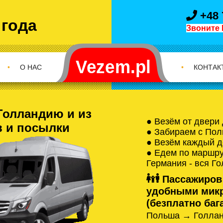
+48 
 года
Звоните 
•
О НАС
•
КОНТАК
Голландию и из
● Везём от двери
в и посылки
● Забираем с Пол
● Везём каждый д
● Едем по маршрут
Германия - вся Г
Пассажиров
удобными микр
(безплатно бага
Польша → Голлан