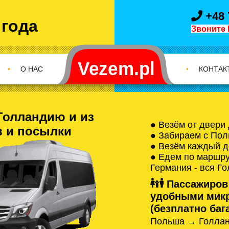
+48 
 года
Звоните 
•
О НАС
•
КОНТАК
Голландию и из
● Везём от двери
в и посылки
● Забираем с Пол
● Везём каждый д
● Едем по маршрут
Германия - вся Г
Пассажиров
удобными микр
(безплатно бага
Польша → Голлан