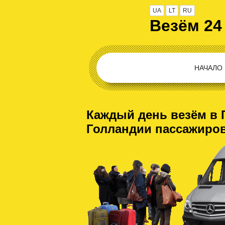
UA
LT
RU
Везём 24
НАЧАЛО
Каждый день везём в 
Голландии пассажиро