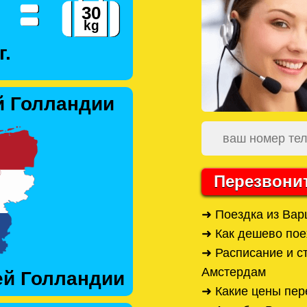
г.
й Голландии
Перезвони
➜ Поездка из Ва
➜ Как дешево пое
➜ Расписание и с
Амстердам
ей Голландии
➜ Какие цены пер