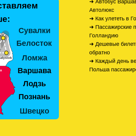
➜ Автобус Варша
ставляем
Автолюкс
е:
➜ Как улететь в 
➜ Пассажирские п
Голландию
➜ Дешевые билет
обратно
➜ Каждый день ве
Польша пассажир