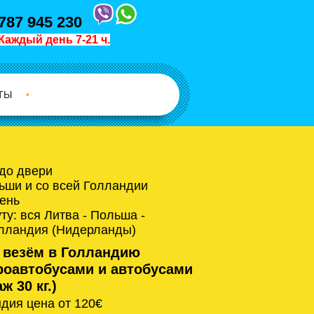
787 945 230
Каждый день 7-21 ч.
ТЫ
•
 до двери
ьши и со всей Голландии
ень
у: вся Литва - Польша -
олландия (Нидерланды)
 везём в Голландию
оавтобусами и автобусами
ж 30 кг.)
дия цена от 120€