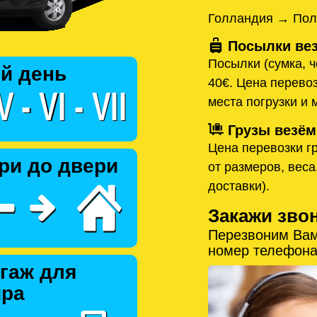
Голландия → Пол
Посылки вез
Посылки (сумка, ч
й день
40€. Цена перевоз
места погрузки и 
Грузы везём
Цена перевозки гр
ри до двери
от размеров, веса
доставки).
Закажи зво
Перезвоним Вам
номер телефона
гаж для
ира