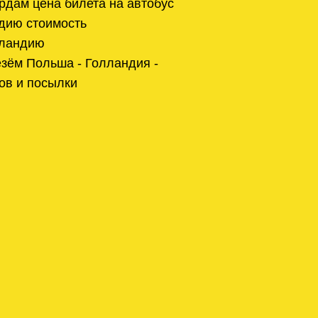
дам цена билета на автобус
дию стоимость
лландию
зём Польша - Голландия -
ов и посылки