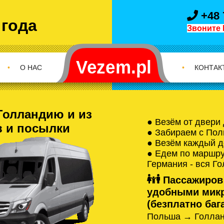
+48 
 года
Звоните 
•
О НАС
•
КОНТАК
Голландию и из
● Везём от двери
в и посылки
● Забираем с Пол
● Везём каждый д
● Едем по маршрут
Германия - вся Г
Пассажиров
удобными микр
(безплатно бага
Польша → Голлан