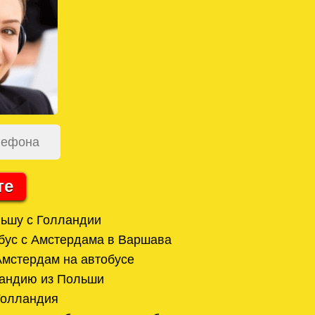
те
ьшу с Голландии
бус с Амстердама в Варшава
мстердам на автобусе
ландию из Польши
Голландия