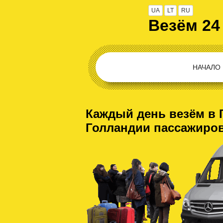
UA
LT
RU
Везём 24
НАЧАЛО
Каждый день везём в 
Голландии пассажиро