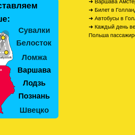
➜ Варшава Амстер
ставляем
➜ Билет в Голлан
е:
➜ Автобусы в Го
➜ Каждый день ве
Польша пассажир