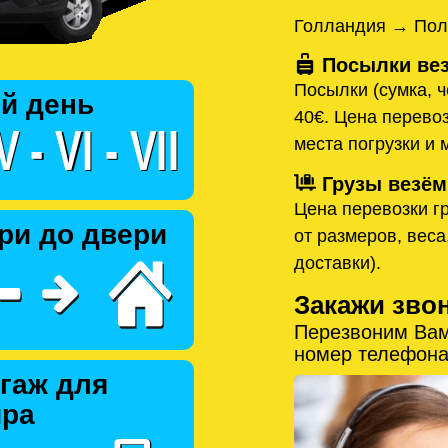
Голландия → Пол
Посылки вез
Посылки (сумка, ч
й день
40€. Цена перевоз
места погрузки и 
Грузы везём
Цена перевозки гр
ри до двери
от размеров, веса
доставки).
Закажи зво
Перезвоним Вам
номер телефона
гаж для
ира