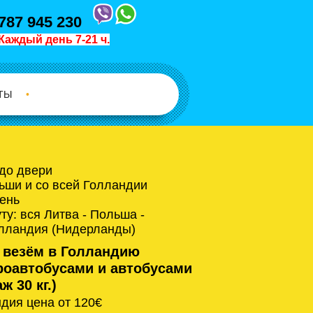
787 945 230
Каждый день 7-21 ч.
ТЫ
•
 до двери
ьши и со всей Голландии
ень
у: вся Литва - Польша -
олландия (Нидерланды)
 везём в Голландию
оавтобусами и автобусами
ж 30 кг.)
дия цена от 120€