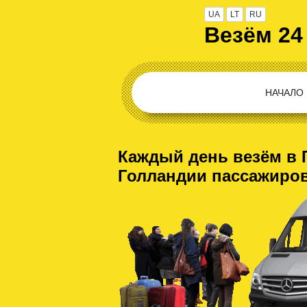
UA
LT
RU
Везём 24
НАЧАЛО
Каждый день везём в 
Голландии пассажиро