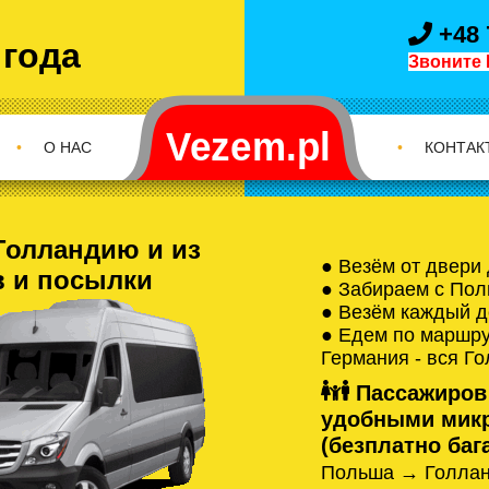
+48 
 года
Звоните 
•
О НАС
•
КОНТАК
Голландию и из
● Везём от двери
в и посылки
● Забираем с Пол
● Везём каждый д
● Едем по маршрут
Германия - вся Г
Пассажиров
удобными микр
(безплатно бага
Польша → Голлан