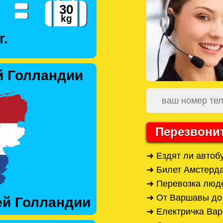
г.
й Голландии
Перезвони
➜ Ездят ли автоб
➜ Билет Амстерд
➜ Перевозка люд
➜ От Варшавы до
ей Голландии
➜ Електричка Ва