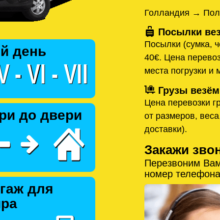
Голландия → Пол
Посылки вез
Посылки (сумка, ч
й день
40€. Цена перевоз
места погрузки и 
Грузы везём
Цена перевозки гр
ри до двери
от размеров, веса
доставки).
Закажи зво
Перезвоним Вам
номер телефона
гаж для
ира