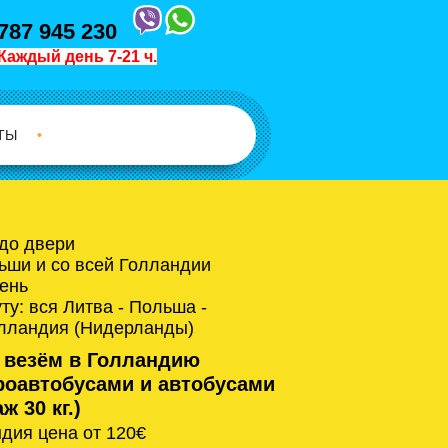
787 945 230
Каждый день 7-21 ч.
ТЫ
•
 до двери
ьши и со всей Голландии
ень
у: вся Литва - Польша -
олландия (Нидерланды)
 везём в Голландию
оавтобусами и автобусами
ж 30 кг.)
дия цена от 120€