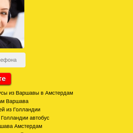
те
усы из Варшавы в Амстердам
ам Варшава
ей из Голландии
 Голландии автобус
ршава Амстердам