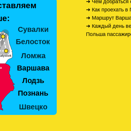
➜ Чем добраться
ставляем
➜ Как проехать в
е:
➜ Маршрут Варша
➜ Каждый день ве
Польша пассажир