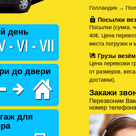
Голландия → Пол
Посылки вез
Посылки (сумка, ч
й день
40€. Цена перевоз
места погрузки и 
Грузы везём
Цена перевозки гр
ри до двери
от размеров, веса
доставки).
Закажи зво
Перезвоним Вам
номер телефона
гаж для
ира