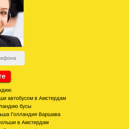
те
андию
ши автобусом в Амстердам
лландию бусы
ьша Голландия Варшава
Польши в Амстердам