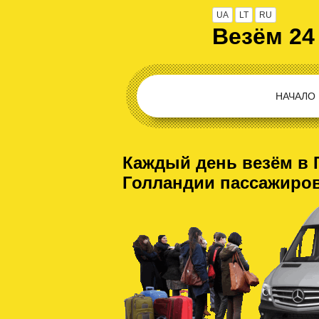
UA
LT
RU
Везём 24
НАЧАЛО
Каждый день везём в 
Голландии пассажиро