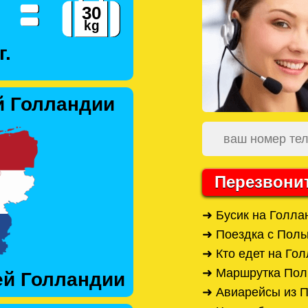
г.
й Голландии
Перезвони
➜ Бусик на Голл
➜ Поездка с Поль
➜ Кто едет на Го
➜ Маршрутка Пол
ей Голландии
➜ Авиарейсы из 