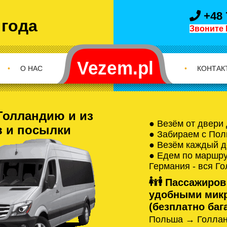
+48 
 года
Звоните 
•
О НАС
•
КОНТАК
Голландию и из
● Везём от двери
в и посылки
● Забираем с Пол
● Везём каждый д
● Едем по маршрут
Германия - вся Г
Пассажиров
удобными микр
(безплатно бага
Польша → Голлан