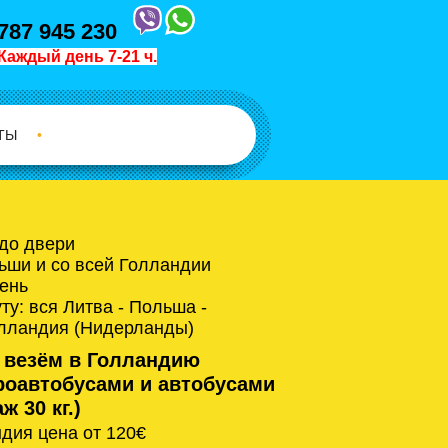
787 945 230
Каждый день 7-21 ч.
ТЫ
•
 до двери
ьши и со всей Голландии
ень
у: вся Литва - Польша -
олландия (Нидерланды)
 везём в Голландию
оавтобусами и автобусами
ж 30 кг.)
дия цена от 120€