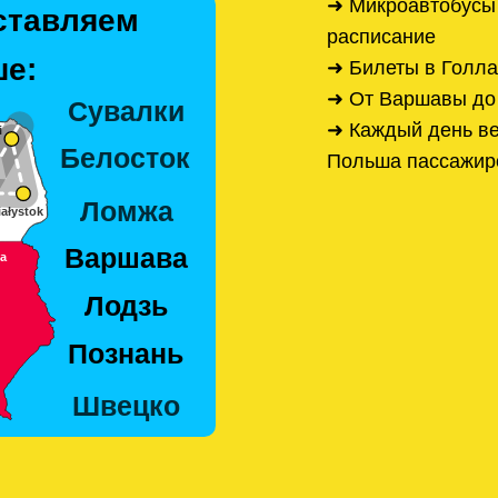
➜ Микроавтобусы
ставляем
расписание
е:
➜ Билеты в Голла
➜ От Варшавы до
➜ Каждый день ве
Польша пассажир