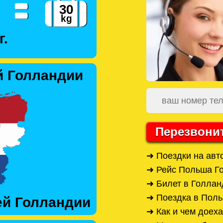
г.
й Голландии
Перезвони
➜ Поездки на авт
➜ Рейс Польша Г
➜ Билет в Голлан
➜ Поездка в Поль
ей Голландии
➜ Как и чем доех