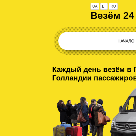
UA
LT
RU
Везём 24
НАЧАЛО
Каждый день везём в 
Голландии пассажиро