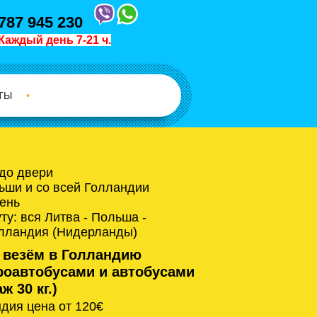
787 945 230
Каждый день 7-21 ч.
ТЫ
•
 до двери
ьши и со всей Голландии
ень
у: вся Литва - Польша -
олландия (Нидерланды)
 везём в Голландию
оавтобусами и автобусами
ж 30 кг.)
дия цена от 120€