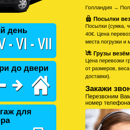
Голландия → Пол
Посылки вез
Посылки (сумка, ч
й день
40€. Цена перевоз
места погрузки и 
Грузы везём
Цена перевозки гр
ри до двери
от размеров, веса
доставки).
Закажи зво
Перезвоним Вам
номер телефона
гаж для
ира