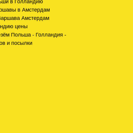
льши в Голландию
аршавы в Амстердам
 Варшава Амстердам
андию цены
зём Польша - Голландия -
ов и посылки