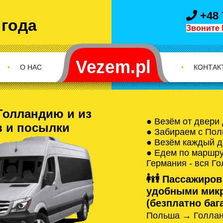
+48 
 года
Звоните 
•
О НАС
•
КОНТАК
Голландию и из
● Везём от двери
в и посылки
● Забираем с Пол
● Везём каждый д
● Едем по маршрут
Германия - вся Г
Пассажиров
удобными микр
(безплатно бага
Польша → Голлан