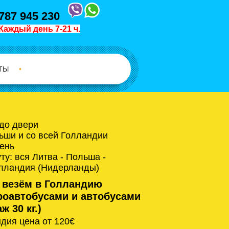
787 945 230
Каждый день 7-21 ч.
ТЫ
•
 до двери
ьши и со всей Голландии
ень
у: вся Литва - Польша -
олландия (Нидерланды)
 везём в Голландию
оавтобусами и автобусами
ж 30 кг.)
дия цена от 120€