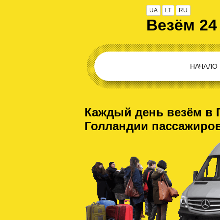
UA
LT
RU
Везём 24
НАЧАЛО
Каждый день везём в 
Голландии пассажиро