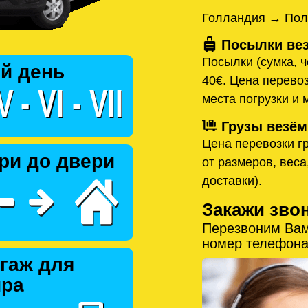
Голландия → Пол
Посылки вез
Посылки (сумка, ч
й день
40€. Цена перевоз
места погрузки и 
Грузы везём
Цена перевозки гр
ри до двери
от размеров, веса
доставки).
Закажи зво
Перезвоним Вам
номер телефона
гаж для
ира