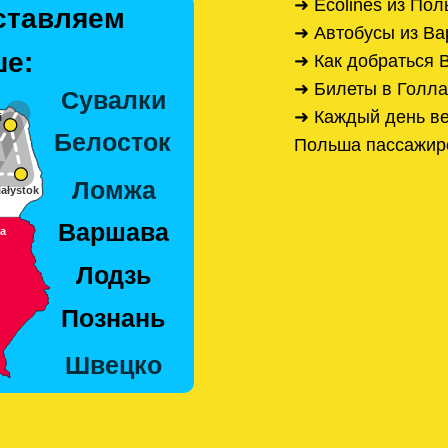
➜ Ecolines из По
ставляем
➜ Автобусы из В
е:
➜ Как добраться
➜ Билеты в Голл
➜ Каждый день ве
Польша пассажир