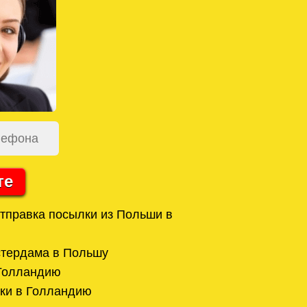
те
отправка посылки из Польши в
стердама в Польшу
 Голландию
ки в Голландию