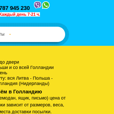
787 945 230
Каждый день 7-21 ч.
ТЫ
•
 до двери
ьши и со всей Голландии
ень
у: вся Литва - Польша -
олландия (Нидерланды)
ём в Голландию
емодан, ящик, письмо) цена от
ки зависит от размеров, веса,
места доставки посылки.