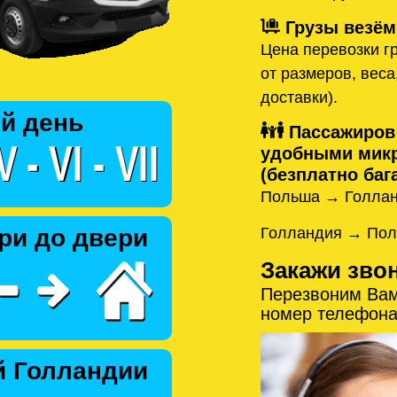
Грузы везём
Цена перевозки гр
от размеров, веса
доставки).
й день
Пассажиров
удобными микр
(безплатно бага
Польша → Голлан
Голландия → Пол
ри до двери
Закажи зво
Перезвоним Вам
номер телефона
й Голландии