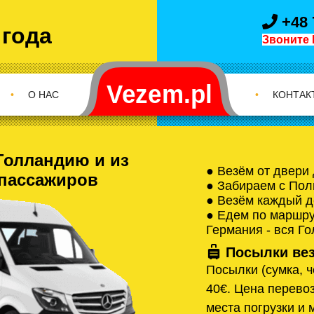
+48 
 года
Звоните 
•
О НАС
•
КОНТАК
Голландию и из
● Везём от двери
 пассажиров
● Забираем с Пол
● Везём каждый д
● Едем по маршрут
Германия - вся Г
Посылки вез
Посылки (сумка, ч
40€. Цена перевоз
места погрузки и 