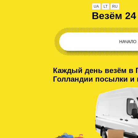
UA
LT
RU
Везём 24
НАЧАЛО
Каждый день везём в 
Голландии посылки и