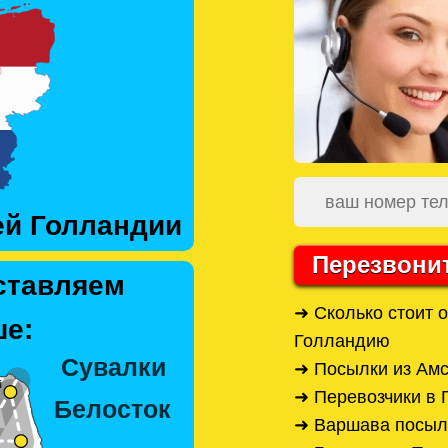
ей Голландии
Перезвони
ставляем
➜ Сколько стоит 
е:
Голландию
➜ Посылки из Ам
➜ Перевозчики в
➜ Варшава посыл