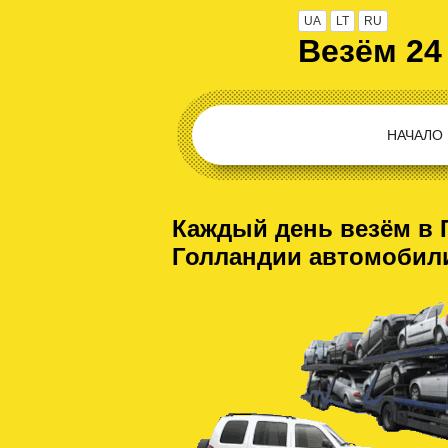
UA
LT
RU
Везём 24
НАЧАЛО
Каждый день везём в 
Голландии автомобил