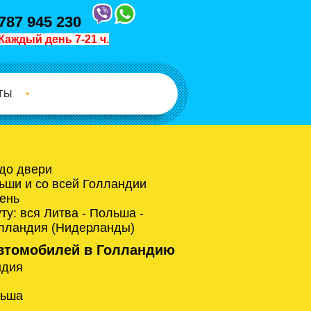
787 945 230
Каждый день 7-21 ч.
ТЫ
•
 до двери
ьши и со всей Голландии
ень
у: вся Литва - Польша -
олландия (Нидерланды)
втомобилей в Голландию
ндия
льша