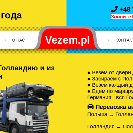
+48 
 года
Звоните 
•
О НАС
•
КОНТАК
Голландию и из
● Везём от двери
и
● Забираем с Пол
● Везём каждый д
● Едем по маршрут
Германия - вся Г
Перевозка а
Польша → Голла
Голландия → По