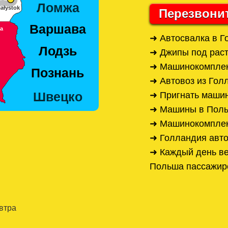
Перезвони
➜ Автосвалка в Г
➜ Джипы под раст
➜ Машинокомплек
➜ Автовоз из Гол
➜ Пригнать машин
➜ Машины в Поль
➜ Машинокомплек
➜ Голландия авт
➜ Каждый день ве
Польша пассажир
автра