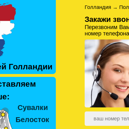
Голландия → Пол
Закажи зво
Перезвоним Вам
номер телефона
ей Голландии
ставляем
е: