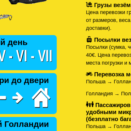
Грузы везём
Цена перевозки гр
от размеров, веса
доставки).
Посылки вез
й день
Посылки (сумка, ч
40€. Цена перевоз
места погрузки и 
Перевозка м
ри до двери
Польша → Голла
Голландия → По
Пассажиров
удобными микр
(безплатно бага
й Голландии
Польша → Голлан