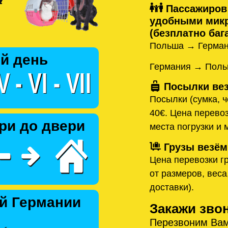
Пассажиров
удобными микр
(безплатно бага
Польша → Герман
й день
Германия → Поль
Посылки вез
Посылки (сумка, ч
40€. Цена перевоз
ри до двери
места погрузки и 
Грузы везём
Цена перевозки гр
от размеров, веса
доставки).
й Германии
Закажи зво
Перезвоним Вам