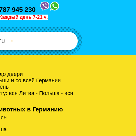
787 945 230
Каждый день 7-21 ч.
ТЫ
•
 до двери
ьши и со всей Германии
ень
у: вся Литва - Польша - вся
ивотных в Германию
ния
ьша