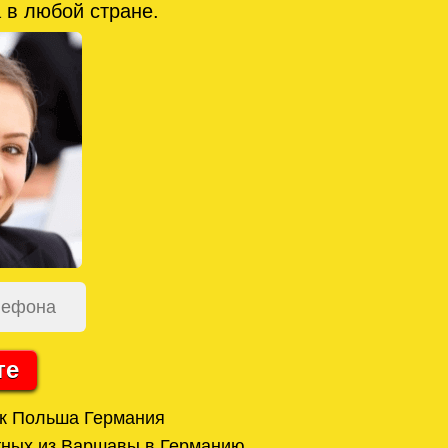
 в любой стране.
те
ак Польша Германия
тных из Варшавы в Германию