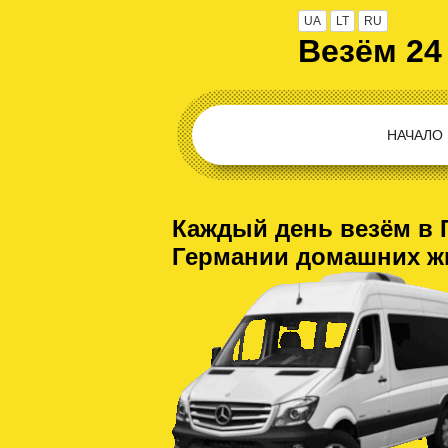
UA
LT
RU
Везём 24
НАЧАЛО
Каждый день везём в 
Германии домашних ж