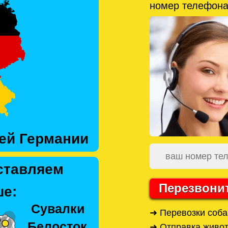
номер телефона
ей Германии
ставляем
Перезвони
е:
➜ Перевозки соб
➜ Отправка живо