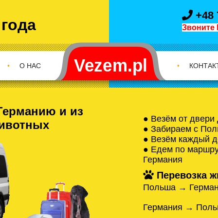
+48 
 года
Звоните 
•
О НАС
•
КОНТАК
Германию и из
● Везём от двери
ивотных
● Забираем с Пол
● Везём каждый д
● Едем по маршрут
Германия
Перевозка ж
Польша → Герма
Германия → Пол