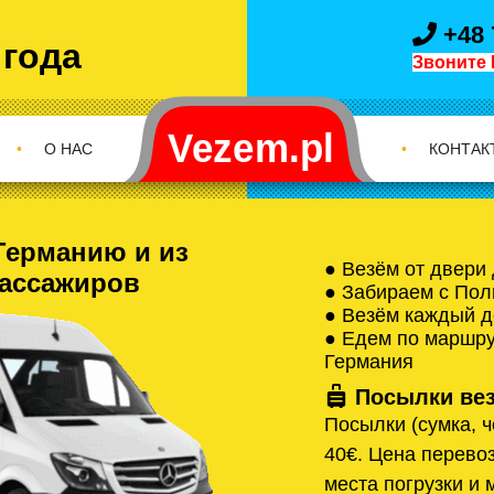
+48 
 года
Звоните 
•
О НАС
•
КОНТАК
Германию и из
● Везём от двери
пассажиров
● Забираем с Пол
● Везём каждый д
● Едем по маршрут
Германия
Посылки вез
Посылки (сумка, ч
40€. Цена перевоз
места погрузки и 