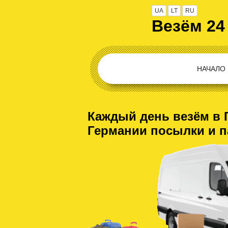
UA
LT
RU
Везём 24
НАЧАЛО
Каждый день везём в 
Германии посылки и 