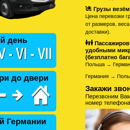
Грузы везём
Цена перевозки гр
от размеров, веса
доставки).
й день
Пассажиров
удобными микр
(безплатно бага
Польша → Герман
Германия → Поль
ри до двери
Закажи зво
Перезвоним Вам
номер телефона
й Германии