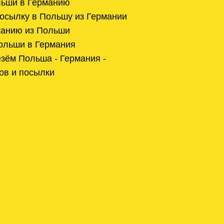
льши в Германию
посылку в Польшу из Германии
манию из Польши
ольши в Германия
зём Польша - Германия -
ов и посылки