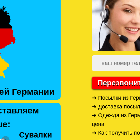
Перезвони
ей Германии
➜ Посылки из Ге
➜ Доставка посыл
ставляем
➜ Одежда из Герм
е:
цена
➜ Как получить п